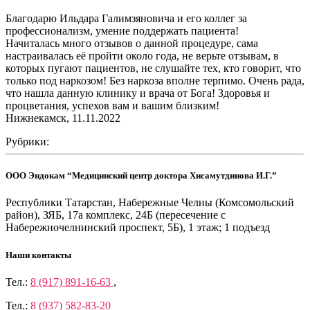
Благодарю Ильдара Галимзяновича и его коллег за
профессионализм, умение поддержать пациента!
Начиталась много отзывов о данной процедуре, сама
настраивалась её пройти около года, не верьте отзывам, в
которых пугают пациентов, не слушайте тех, кто говорит, что
только под наркозом! Без наркоза вполне терпимо. Очень рада,
что нашла данную клинику и врача от Бога! Здоровья и
процветания, успехов вам и вашим близким!
Нижнекамск, 11.11.2022
Рубрики:
ООО Эндокам “Медицинский центр доктора Хисамутдинова И.Г.”
Республики Татарстан, Набережные Челны (Комсомольский
район), ЗЯБ, 17а комплекс, 24Б (пересечение с
Набережночелнинский проспект, 5Б), 1 этаж; 1 подъезд
Наши контакты
Тел.:
8 (917) 891-16-63
,
Тел.:
8 (937) 582-83-20