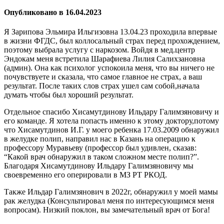
Опубликовано
в
16.04.2023
Я Зарипова Эльмира Ильгизовна 13.04.23 проходила впервые
в жизни ФГДС, был коллосальный страх перед прохождением,
поэтому выбрала услугу с наркозом. Войдя в мед.центр
Эндокам меня встретила Шарафиева Лилия Салихзановна
(админ). Она как психолог успокоила меня, что вы ничего не
почувствуете и сказала, что самое главное не страх, а ваш
результат. После таких слов страх ушел сам собой,начала
думать чтобы был хороший результат.
Отдельное спасибо Хисамутдинову Ильдару Галимзяновичу и
его команде. Я хотела попасть именно к этому доктору,потому
что Хисамутдинов И.Г. у моего ребенка 17.03.2009 обнаружил
в желудке полип, направил нас в Казань на операцию к
профессору Муравьеву (профессор был удивлен, сказав:
“Какой врач обнаружил в таком сложном месте полип?”.
Благодаря Хисамутдинову Ильдару Галимзяновичу мы
своевременно его оперировали в МЗ РТ РКОД.
Также Ильдар Галимзянович в 2022г, обнаружил у моей мамы
рак желудка (Консультировал меня по интересующимся меня
вопросам). Низкий поклон, вы замечательный врач от Бога!